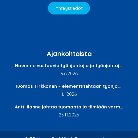
Yhteystiedot
Ajankohtaista
Haemme vastaavia työnjohtajia ja työnjohtajia Etelä-Suomen talousalueelle
9.6.2026
Tuomas Tirkkonen – elementtitehtaan työnjohtaja rakentaa tulevaisuutta Kuopiossa
1.1.2026
Antti Ilanne johtaa työmaata ja tiimiään varmalla otteella
23.11.2025