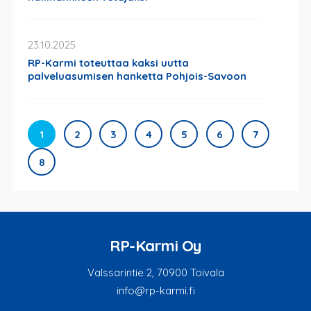
23.10.2025
RP-Karmi toteuttaa kaksi uutta
palveluasumisen hanketta Pohjois-Savoon
1
2
3
4
5
6
7
8
RP-Karmi Oy
Valssarintie 2, 70900 Toivala
info@rp-karmi.fi