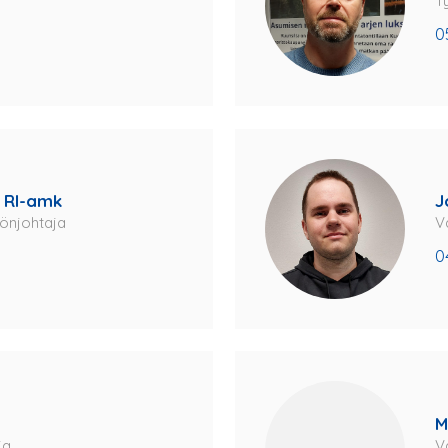
T
0
 RI-amk
J
yönjohtaja
V
0
M
ja
V