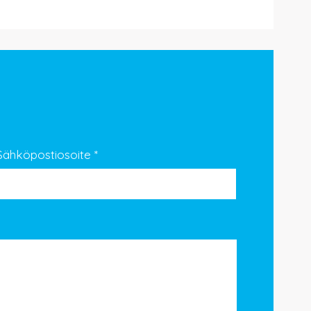
Sähköpostiosoite
*