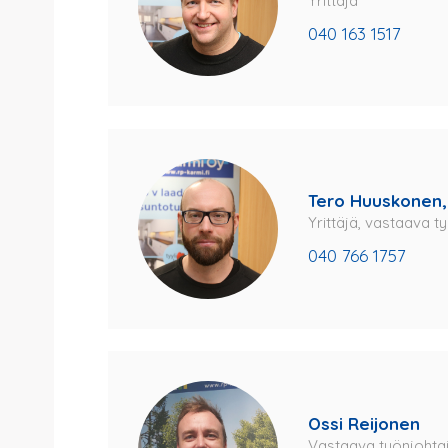
Yrittäjä
040 163 1517
Tero Huuskonen,
Yrittäjä, vastaava t
040 766 1757
Ossi Reijonen
Vastaava työnjohta