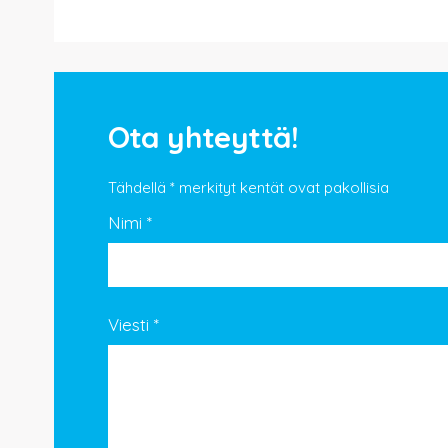
Ota yhteyttä!
Tähdellä
*
merkityt kentät ovat pakollisia
Nimi
*
Viesti
*