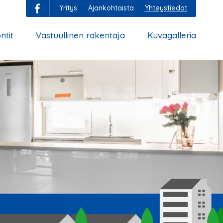
Yritys
Ajankohtaista
Yhteystiedot
ntit
Vastuullinen rakentaja
Kuvagalleria