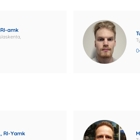
 RI-amk
T
slaskenta,
T
0
, RI-Yamk
M