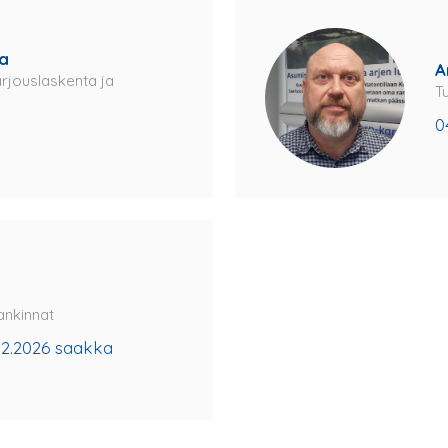
a
A
arjouslaskenta ja
T
0
ankinnat
12.2026 saakka