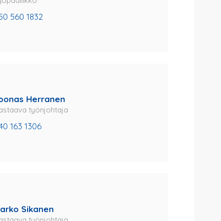
yöpäällikkö
50 560 1832
oonas Herranen
astaava työnjohtaja
40 163 1306
arko Sikanen
astaava työnjohtaja