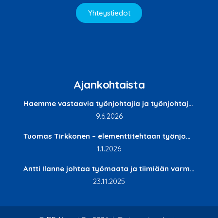
Yhteystiedot
Ajankohtaista
Haemme vastaavia työnjohtajia ja työnjohtajia Etelä-Suomen talousalueelle
9.6.2026
Tuomas Tirkkonen – elementtitehtaan työnjohtaja rakentaa tulevaisuutta Kuopiossa
1.1.2026
Antti Ilanne johtaa työmaata ja tiimiään varmalla otteella
23.11.2025