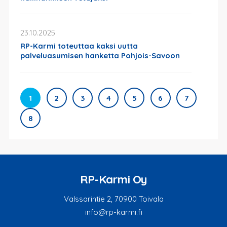
23.10.2025
RP-Karmi toteuttaa kaksi uutta
palveluasumisen hanketta Pohjois-Savoon
1
2
3
4
5
6
7
8
RP-Karmi Oy
Valssarintie 2, 70900 Toivala
info@rp-karmi.fi