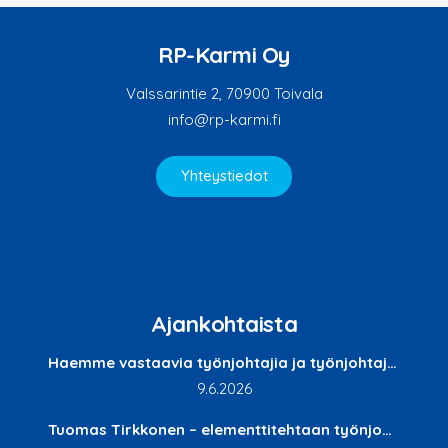
RP-Karmi Oy
Valssarintie 2, 70900 Toivala
info@rp-karmi.fi
Yhteystiedot
Ajankohtaista
Haemme vastaavia työnjohtajia ja työnjohtajia Etelä-Suomen talousalueelle
9.6.2026
Tuomas Tirkkonen – elementtitehtaan työnjohtaja rakentaa tulevaisuutta Kuopiossa