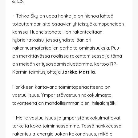
& Co.
– Tahko Sky on upea hanke ja on hienoa lähteä
toteuttamaan sitä osaavien yhteistyökumppaneiden
kanssa. Huoneistohotelli on rakenteeltaan
hybridiratkaisu, jossa yhdistellään eri
rakennusmateriaalien parhaita ominaisuuksia. Puu
on merkittävässä roolissa rakentamisessa ja tämä
on meidän eritysosaamisaluettamme, kertoo RP-
Karmin toimitusjohtaja
Jarkko Mattila
.
Hankkeen kantavana toimintaperiaatteena on
vastuullisuus. Ympäristövastuun näkökulmasta
tavoitteena on mahdollisimman pieni hiilijalanjälki.
– Meille vastuullisuus ja ympäristönäkökulmat ovat
tärkeitä koko toiminnassamme. Tässä hankkeessa
rakentuu a-energialuokan kokonaisuus, mikä ei