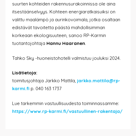
suurten kohteiden rakennusurakoinnissa ole aina
itsestäänselvyys. Kohteen energiaratkaisuiksi on
valittu maalämpö ja aurinkovoimala, jotka osaltaan
edistävät tavoitetta päästä mahdollisimman
korkeaan ekologisuuteen, sanoo RP-Karmin
tuotantojohtaja
Hannu Haaranen
.
Tahko Sky -huoneistohotelli valmistuu jouluksi 2024.
Lisätietoja:
toimitusjohtaja Jarkko Mattila,
jarkko.mattila@rp-
karmi.fi
p. 040 163 1737
Lue tarkemmin vastuullisuudesta toiminnassamme:
https://www.rp-karmi.fi/vastuullinen-rakentaja/