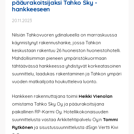
pääurakoitsijaksi Tahko Sky -
hankkeeseen
20.11.2023
Nilsiän Tahkovuoren ydinalueella on marraskuussa
käynnistynyt rakennushanke, jossa Tahkon
keskustaan rakentuu 26 huoneiston huoneistohotelli.
Mahdollisimman pieneen ympäristökuormaan
tähtäävässä hankkeessa yhdistyvät korkeatasoinen
suunnittelu, laadukas rakentaminen ja Tahkon ympäri
vuoden matkailijoita houkutteleva luonto.
Hankkeen rakennuttajana toimii
Heikki Vienolan
omistama Tahko Sky Oy ja pääurakoitsijana
paikallinen RP-Karmi Oy. Hotellikokonaisuuden
suunnittelusta vastaa Arkkitehtipalvelu Oy:n
Tommi
Rytkönen
ja sisustussuunnittelusta dSign Vertti Kivi