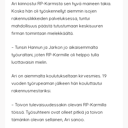
Ari kiinnostui RP-Karmista sen hyvä maineen takia.
Koska hän oli työskennellyt aiemmin isojen
rakennusliikkeiden palveluksessa, tuntui
mahdollisuus päästä tutustumaan keskisuuren
firman toimintaan mielekkäältä.
– Tunsin Hannun ja Jarkon jo aikaisemmalta
työuraltani, joten RP-Karmille oli helppo tulla
luottavaisin mielin.
Ari on aiemmalta koulutukseltaan kirvesmies. 19
vuoden työrupeaman jälkeen hän kouluttautui
rakennusmestariksi.
– Toivon tulevaisuudessakin olevani RP-Karmilla
töissä. Työsuhteeni ovat olleet pitkiä ja toivon
tämänkin olevan sellainen, Ari sanoo.