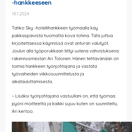
-hankkeeseen
18.1.2024
Tahko Sky -hotellihankkeen työmaalla käy
pakkaspäivistä huomatta kova tohina. Tätä juttua
kirjoitettaessa käynnissä ovat anturan valutyöt.
Joulun alla työporukkaan liittyi uutena vahvistuksena
rakennusmestari Ari Tolonen. Hänen tehtävänään on
toimia hankkeen työnjohtajana ja vastata
työvaiheiden viikkosuunnittelusta ja
aikatauluttamisesta.
– Lisäksi työnjohtajana vastuullani on, että työmaa
pyörii moitteetta ja kaikki sujuu kuten on suunniteltu,
Ari kertoo.